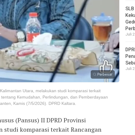
SLB
Keku
Ged
Per
Juli 
DPR
Pena
Seba
Juli 
Perbesar
 Kalimantan Utara, melakukan studi komparasi terkait
 tentang Kemudahan, Perlindungan, dan Pemberdayaan
nten, Kamis (7/5/2026). DPRD Kaltara.
husus (Pansus) II DPRD Provinsi
 studi komparasi terkait Rancangan