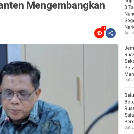
Imp
 Banten Mengembangkan
3 T
Nunu
Sege
Nark
11
Agust
Jem
Rusa
Sek
Pet
Mem
Juli 
Bel
Beto
Rusa
Sal
Per
Juli 