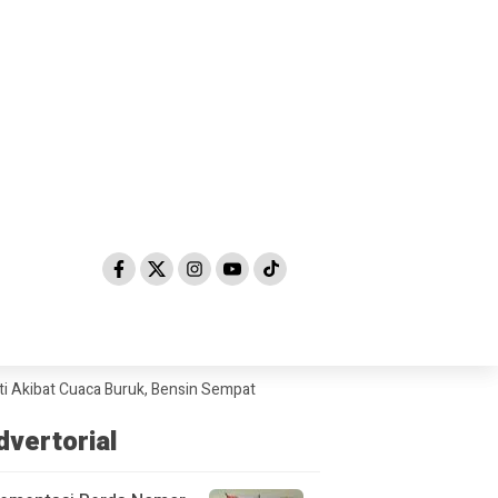
Cuaca Buruk, Bensin Sempat Dibanderol Rp 40.000/Liter
Cerita Korb
dvertorial