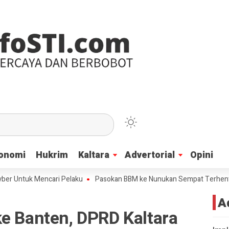
onomi
onomi
Hukrim
Hukrim
Kaltara
Kaltara
Advertorial
Advertorial
Opini
Opini
tuk Mencari Pelaku
Pasokan BBM ke Nunukan Sempat Terhenti Akibat 
A
ke Banten, DPRD Kaltara