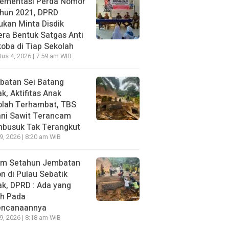
lementasi Perda Nomor
ahun 2021, DPRD
kan Minta Disdik
ra Bentuk Satgas Anti
oba di Tiap Sekolah
us 4, 2026 | 7:59 am WIB
batan Sei Batang
k, Aktifitas Anak
olah Terhambat, TBS
ani Sawit Terancam
busuk Tak Terangkut
29, 2026 | 8:20 am WIB
um Setahun Jembatan
n di Pulau Sebatik
k, DPRD : Ada yang
ah Pada
encanaannya
29, 2026 | 8:18 am WIB