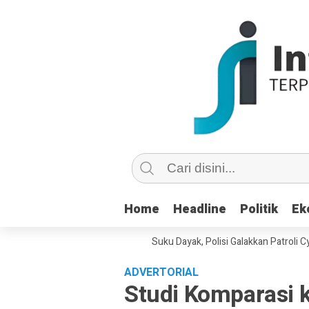
Home
Home
Headline
Headline
Politik
Politik
Ek
Ek
ian di Medsos Picu Amarah Suku Dayak, Polisi Galakkan Patroli Cyber Un
ADVERTORIAL
Studi Komparasi 