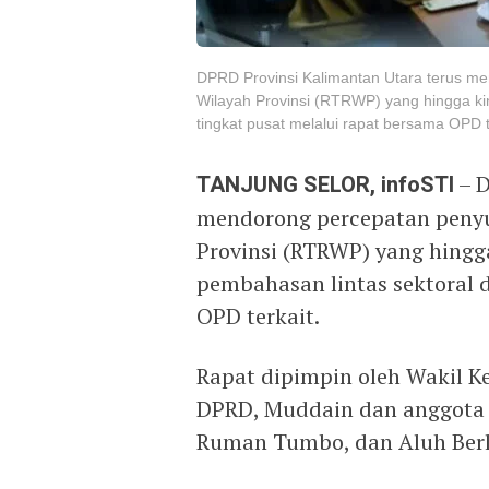
DPRD Provinsi Kalimantan Utara terus 
Wilayah Provinsi (RTRWP) yang hingga ki
tingkat pusat melalui rapat bersama OPD 
TANJUNG SELOR, infoSTI
– D
mendorong percepatan peny
Provinsi (RTRWP) yang hingg
pembahasan lintas sektoral d
OPD terkait.
Rapat dipimpin oleh Wakil Ke
DPRD, Muddain dan anggota 
Ruman Tumbo, dan Aluh Berl