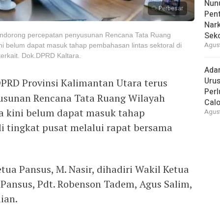
Nunu
Perbesar
Pent
Nark
Sek
mendorong percepatan penyusunan Rencana Tata Ruang
Agust
ni belum dapat masuk tahap pembahasan lintas sektoral di
terkait. Dok.DPRD Kaltara.
Ada
Urus
PRD Provinsi Kalimantan Utara terus
Per
usunan Rencana Tata Ruang Wilayah
Cal
a kini belum dapat masuk tahap
Agust
i tingkat pusat melalui rapat bersama
tua Pansus, M. Nasir, dihadiri Wakil Ketua
Pansus, Pdt. Robenson Tadem, Agus Salim,
ian.