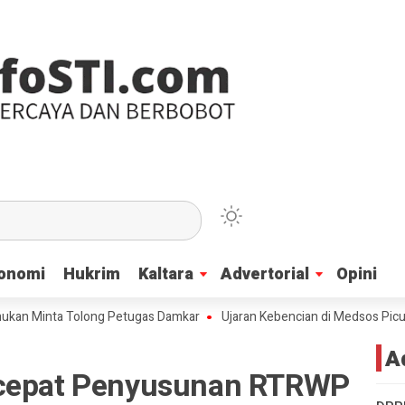
onomi
onomi
Hukrim
Hukrim
Kaltara
Kaltara
Advertorial
Advertorial
Opini
Opini
inta Tolong Petugas Damkar
Ujaran Kebencian di Medsos Picu Amarah 
A
rcepat Penyusunan RTRWP