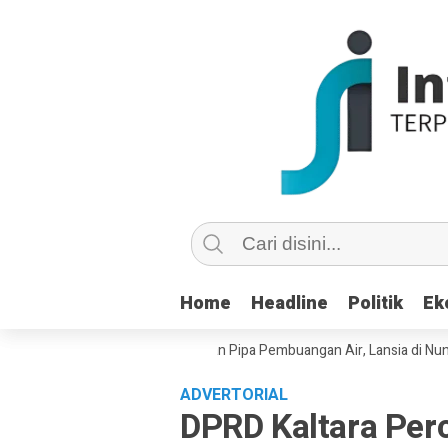
Home
Home
Headline
Headline
Politik
Politik
Ek
Ek
lsu Copot dan Masuk Saluran Pipa Pembuangan Air, Lansia di Nunukan M
ADVERTORIAL
DPRD Kaltara Pe