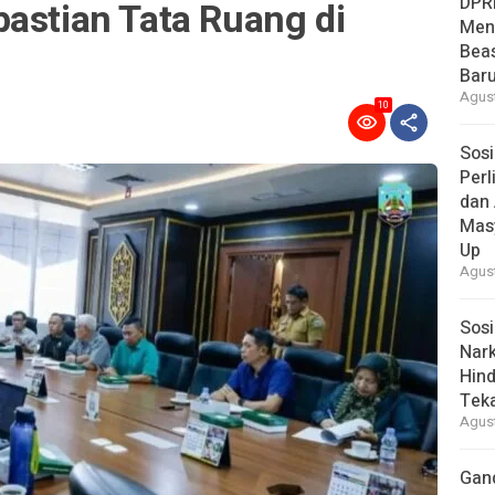
DPR
astian Tata Ruang di
Men
Bea
Baru
Agust
10
Sosi
Per
dan 
Mas
Up
Agust
Sosi
Nark
Hind
Tek
Agust
Gan