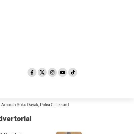
Suku Dayak, Polisi Galakkan Patroli Cyber Untuk Mencari Pelaku
DPRD
dvertorial