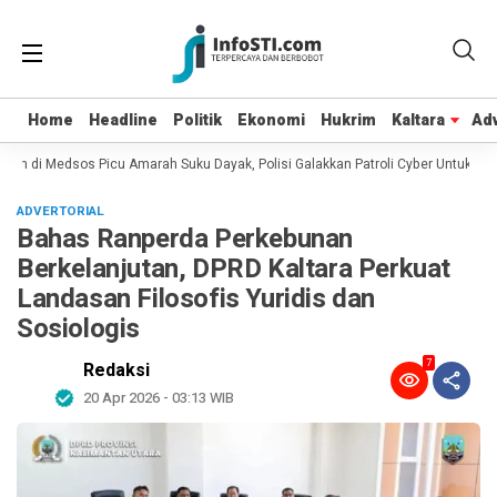
Home
Home
Headline
Headline
Politik
Politik
Ekonomi
Ekonomi
Hukrim
Hukrim
Kaltara
Kaltara
Adv
Adv
an di Medsos Picu Amarah Suku Dayak, Polisi Galakkan Patroli Cyber Untuk Menc
ADVERTORIAL
Bahas Ranperda Perkebunan
Berkelanjutan, DPRD Kaltara Perkuat
Landasan Filosofis Yuridis dan
Sosiologis
7
Redaksi
20 Apr 2026 - 03:13 WIB