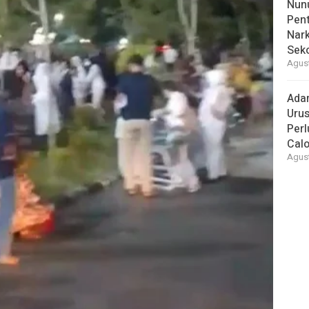
Nunu
Pent
Nark
Sek
Agust
Ada
Urus
Per
Cal
Agust