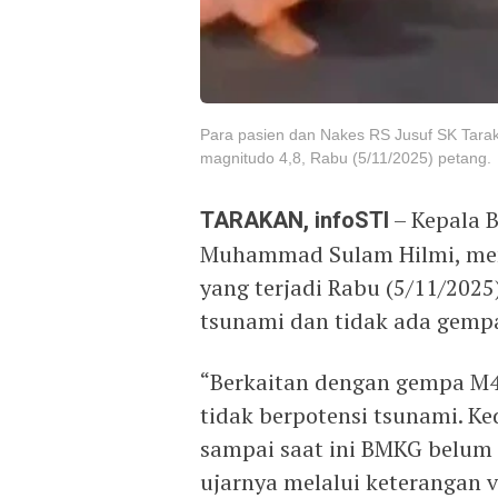
Para pasien dan Nakes RS Jusuf SK Tarak
magnitudo 4,8, Rabu (5/11/2025) petang.
TARAKAN, infoSTI
– Kepala 
Muhammad Sulam Hilmi, mem
yang terjadi Rabu (5/11/2025
tsunami dan tidak ada gempa
“Berkaitan dengan gempa M4,
tidak berpotensi tsunami. K
sampai saat ini BMKG belum
ujarnya melalui keterangan v