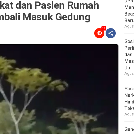
DPR
kat dan Pasien Rumah
Men
embali Masuk Gedung
Bea
Baru
Agust
17
Sosi
Per
dan 
Mas
Up
Agust
Sosi
Nark
Hind
Tek
Agust
Gan