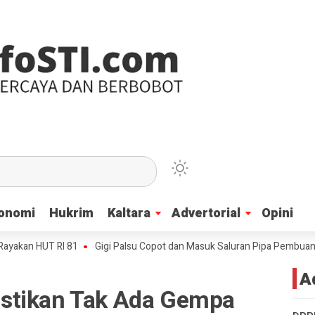
onomi
onomi
Hukrim
Hukrim
Kaltara
Kaltara
Advertorial
Advertorial
Opini
Opini
UT RI 81
Gigi Palsu Copot dan Masuk Saluran Pipa Pembuangan Air, L
A
stikan Tak Ada Gempa