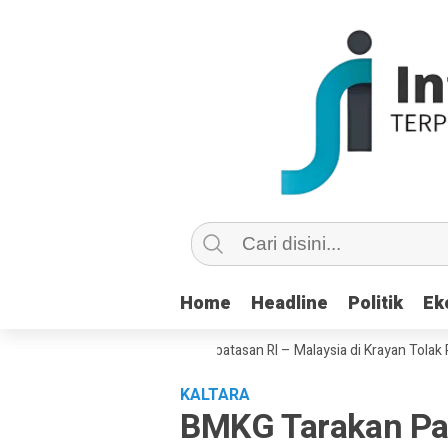
Home
Home
Headline
Headline
Politik
Politik
Ek
Ek
aikan Negara, Warga Perbatasan RI – Malaysia di Krayan Tolak Rayakan H
KALTARA
BMKG Tarakan Pa