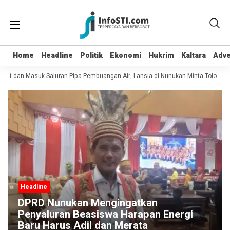
Home
Home
Headline
Headline
Politik
Politik
Ekonomi
Ekonomi
Hukrim
Hukrim
Kaltara
Kaltara
Adve
Adve
pot dan Masuk Saluran Pipa Pembuangan Air, Lansia di Nunukan Minta Tolong Pe
Headline
DPRD Nunukan Mengingatkan
Penyaluran Beasiswa Harapan Energi
Baru Harus Adil dan Merata