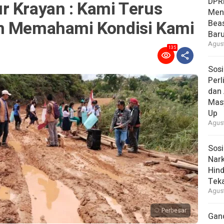
DPR
r Krayan : Kami Terus
Men
en Memahami Kondisi Kami
Bea
Baru
Agust
135
Sosi
Per
dan 
Mas
Up
Agust
Sosi
Nark
Hind
Tek
Agust
Perbesar
Gan