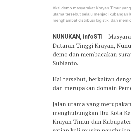
Aksi demo masyarakat Krayan Timur yang
utama tersebut selalu menjadi kubangan 
menghambat distribusi logistik, dan memi
NUNUKAN, infoSTI
– Masyara
Dataran Tinggi Krayan, Nunu
demo dan membacakan surat 
Subianto.
Hal tersebut, berkaitan deng
dan merupakan domain Peme
Jalan utama yang merupakan
menghubungkan Ibu Kota Ke
Krayan Timur dan Kabupate
setiap kali musim penghujan