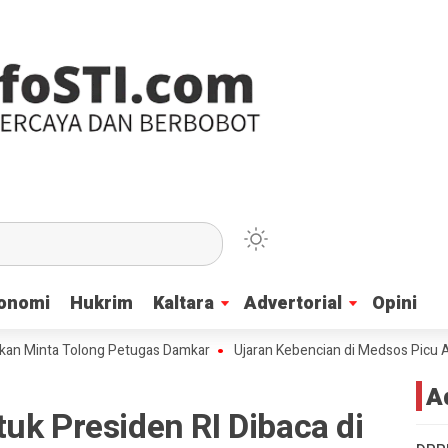
onomi
onomi
Hukrim
Hukrim
Kaltara
Kaltara
Advertorial
Advertorial
Opini
Opini
ta Tolong Petugas Damkar
Ujaran Kebencian di Medsos Picu Amarah Suk
A
uk Presiden RI Dibaca di