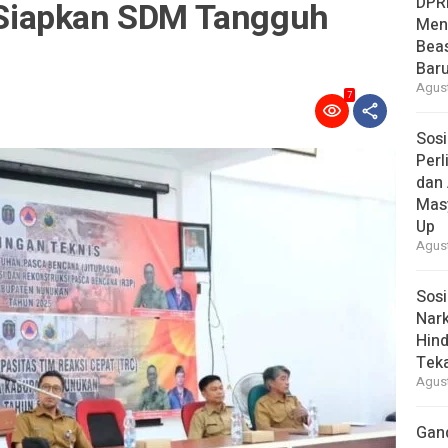
DPR
Siapkan SDM Tangguh
Men
Bea
Baru
Agust
7
Sosi
Per
dan 
Mas
Up
Agust
Sosi
Nark
Hind
Tek
Agust
Gan