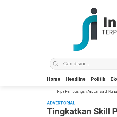
Home
Home
Headline
Headline
Politik
Politik
Ek
Ek
u Copot dan Masuk Saluran Pipa Pembuangan Air, Lansia di Nunukan Min
ADVERTORIAL
Tingkatkan Skill