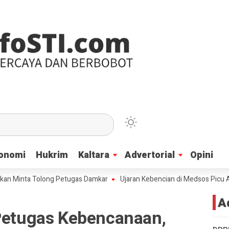
onomi
onomi
Hukrim
Hukrim
Kaltara
Kaltara
Advertorial
Advertorial
Opini
Opini
ta Tolong Petugas Damkar
Ujaran Kebencian di Medsos Picu Amarah Su
A
 Petugas Kebencanaan,