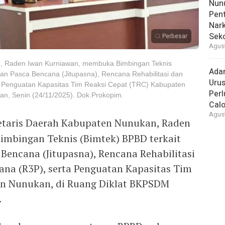
Nunu
Pent
Nark
Sek
Perbesar
Agust
n, Raden Iwan Kurniawan, membuka Bimbingan Teknis
Ada
han Pasca Bencana (Jitupasna), Rencana Rehabilitasi dan
Urus
a Penguatan Kapasitas Tim Reaksi Cepat (TRC) Kabupaten
Per
n, Senin (24/11/2025). Dok.Prokopim.
Cal
Agust
retaris Daerah Kabupaten Nunukan, Raden
mbingan Teknis (Bimtek) BPBD terkait
Bencana (Jitupasna), Rencana Rehabilitasi
ana (R3P), serta Penguatan Kapasitas Tim
en Nunukan, di Ruang Diklat BKPSDM
.