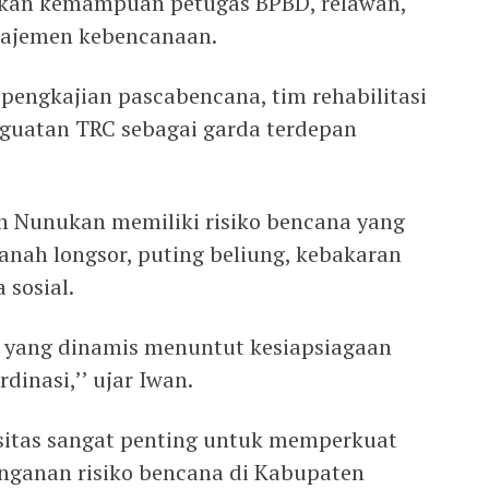
tkan kemampuan petugas BPBD, relawan,
najemen kebencanaan.
pengkajian pascabencana, tim rehabilitasi
nguatan TRC sebagai garda terdepan
 Nunukan memiliki risiko bencana yang
 tanah longsor, puting beliung, kebakaran
sosial.
ca yang dinamis menuntut kesiapsiagaan
dinasi,’’ ujar Iwan.
asitas sangat penting untuk memperkuat
nanganan risiko bencana di Kabupaten