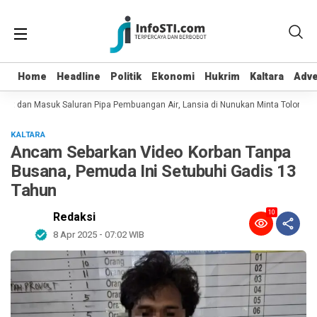
Home
Home
Headline
Headline
Politik
Politik
Ekonomi
Ekonomi
Hukrim
Hukrim
Kaltara
Kaltara
Adve
Adve
pot dan Masuk Saluran Pipa Pembuangan Air, Lansia di Nunukan Minta Tolong P
KALTARA
Ancam Sebarkan Video Korban Tanpa
Busana, Pemuda Ini Setubuhi Gadis 13
Tahun
10
Redaksi
8 Apr 2025 - 07:02 WIB