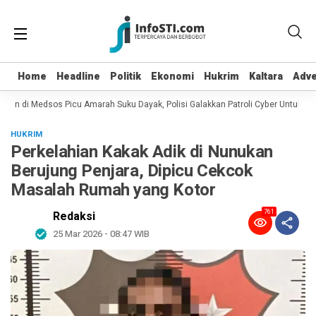
Home
Home
Headline
Headline
Politik
Politik
Ekonomi
Ekonomi
Hukrim
Hukrim
Kaltara
Kaltara
Adve
Adve
ian di Medsos Picu Amarah Suku Dayak, Polisi Galakkan Patroli Cyber Untuk Menc
HUKRIM
Perkelahian Kakak Adik di Nunukan
Berujung Penjara, Dipicu Cekcok
Masalah Rumah yang Kotor
761
Redaksi
25 Mar 2026 - 08:47 WIB