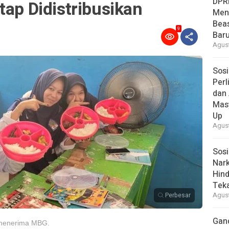
DPR
tap Didistribusikan
Men
Bea
9
Baru
Agust
Sosi
Per
dan 
Mas
Up
Agust
Sosi
Nark
Hind
Tek
Perbesar
Agust
Gan
t menerima MBG.