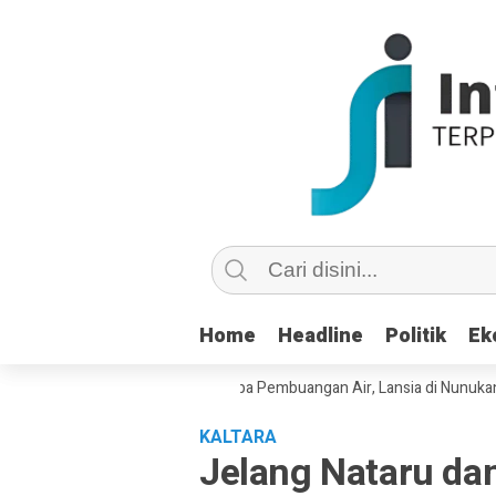
Home
Home
Headline
Headline
Politik
Politik
Ek
Ek
 Copot dan Masuk Saluran Pipa Pembuangan Air, Lansia di Nunukan Mint
KALTARA
Jelang Nataru da