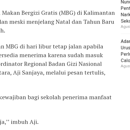
Nunu
Pent
 Makan Bergizi Gratis (MBG) di Kalimantan
Nark
jalan meski menjelang Natal dan Tahun Baru
Sek
Agust
h.
Ada
 MBG di hari libur tetap jalan apabila
Urus
Per
ersedia menerima karena sudah masuk
Cal
ordinator Regional Badan Gizi Nasional
Agust
ra, Aji Sanjaya, melalui pesan tertulis,
 kewajiban bagi sekolah penerima manfaat
a,’’ imbuh Aji.