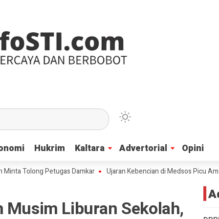
onomi
onomi
Hukrim
Hukrim
Kaltara
Kaltara
Advertorial
Advertorial
Opini
Opini
a Tolong Petugas Damkar
Ujaran Kebencian di Medsos Picu Amarah Suku
A
n Musim Liburan Sekolah,