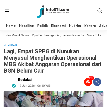
Home
Home
Headline
Headline
Politik
Politik
Ekonomi
Ekonomi
Hukrim
Hukrim
Kaltara
Kaltara
Adve
Adve
pot dan Masuk Saluran Pipa Pembuangan Air, Lansia di Nunukan Minta Tolong Pe
NUNUKAN
Lagi, Empat SPPG di Nunukan
Menyusul Menghentikan Operasional
MBG Akibat Anggaran Operasional dari
BGN Belum Cair
291
Redaksi
17 Jun 2026 - 06:10 WIB