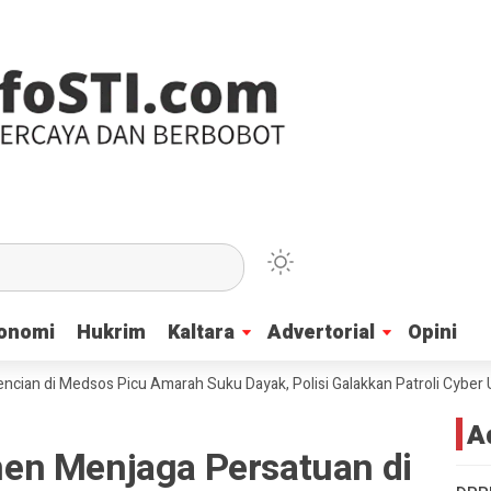
onomi
onomi
Hukrim
Hukrim
Kaltara
Kaltara
Advertorial
Advertorial
Opini
Opini
 Medsos Picu Amarah Suku Dayak, Polisi Galakkan Patroli Cyber Untuk M
A
en Menjaga Persatuan di