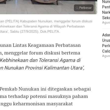
Nunu
Pent
Perbesar
Nark
Sek
an (PELITA) Kabupaten Nunukan, menggelar forum diskusi
Agust
hinekaan dan Toleransi Agama di Wilayah Perbatasan
tara’, Sabtu (27/9/2025). Dok.PELITA.
Ada
Urus
unan Lintas Keagamaan Perbatasan
Per
Cal
, menggelar forum diskusi bertema
Agust
Kebhinekaan dan Toleransi Agama di
 Nunukan Provinsi Kalimantan Utara’,
r Pemkab Nunukan ini ditegaskan sebagai
gama terhadap potensi masuknya paham
anggu keharmonisan masyarakat