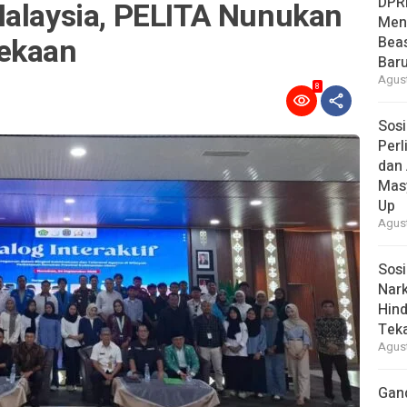
DPR
Malaysia, PELITA Nunukan
Men
nekaan
Bea
Baru
Agust
8
Sosi
Per
dan 
Mas
Up
Agust
Sosi
Nark
Hind
Tek
Agust
Gan