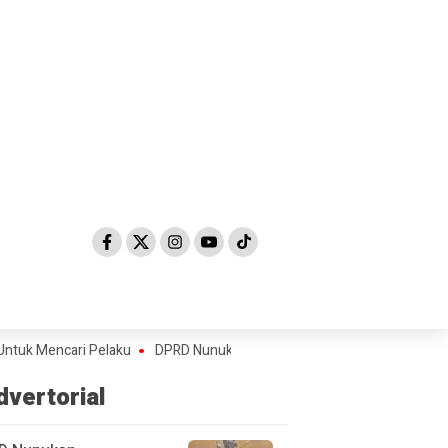
encari Pelaku
DPRD Nunukan Mengingatkan Penyaluran Beasiswa Harap
dvertorial