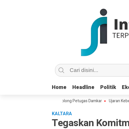
Home
Home
Headline
Headline
Politik
Politik
Ek
Ek
 Lansia di Nunukan Minta Tolong Petugas Damkar
Ujaran Kebencian di
KALTARA
Tegaskan Komitm