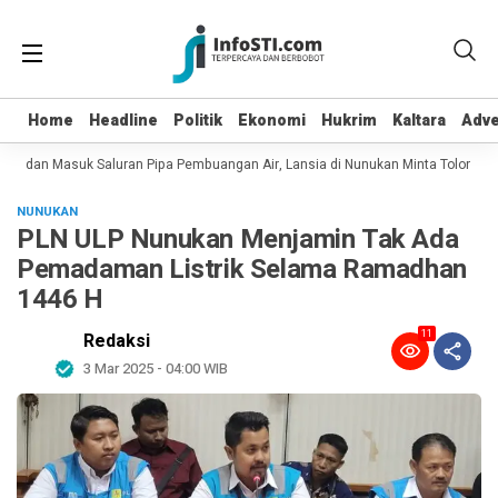
Home
Home
Headline
Headline
Politik
Politik
Ekonomi
Ekonomi
Hukrim
Hukrim
Kaltara
Kaltara
Adve
Adve
pot dan Masuk Saluran Pipa Pembuangan Air, Lansia di Nunukan Minta Tolong Pe
NUNUKAN
PLN ULP Nunukan Menjamin Tak Ada
Pemadaman Listrik Selama Ramadhan
1446 H
11
Redaksi
3 Mar 2025 - 04:00 WIB