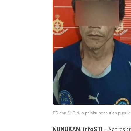
ED dan JUF, dua pelaku pencurian pupuk
NUNUKAN, infoSTI
– Satresk