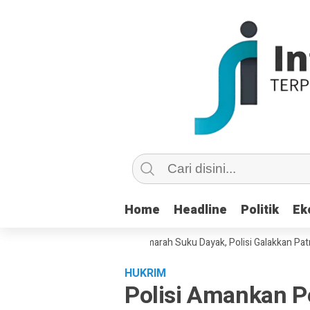
Home
Home
Headline
Headline
Politik
Politik
Ek
Ek
cian di Medsos Picu Amarah Suku Dayak, Polisi Galakkan Patroli Cyber U
HUKRIM
Polisi Amankan P