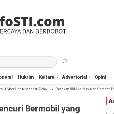
onomi
onomi
Hukrim
Hukrim
Kaltara
Kaltara
Advertorial
Advertorial
Opini
Opini
ntuk Mencari Pelaku
Pasokan BBM ke Nunukan Sempat Terhenti Akibat
A
encuri Bermobil yang