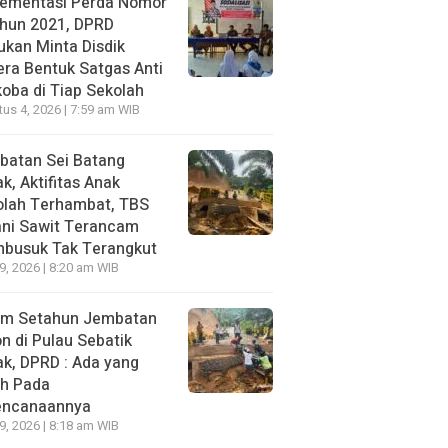
lementasi Perda Nomor
ahun 2021, DPRD
kan Minta Disdik
ra Bentuk Satgas Anti
oba di Tiap Sekolah
us 4, 2026 | 7:59 am WIB
batan Sei Batang
k, Aktifitas Anak
olah Terhambat, TBS
ani Sawit Terancam
busuk Tak Terangkut
29, 2026 | 8:20 am WIB
um Setahun Jembatan
n di Pulau Sebatik
k, DPRD : Ada yang
ah Pada
encanaannya
29, 2026 | 8:18 am WIB