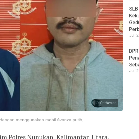
SLB
Keku
Ged
Per
Juli 
DPR
Pena
Seba
Juli 
Perbesar
 dengan menggunakan mobil Avanza putih,
rim Polres Nunukan, Kalimantan Utara,