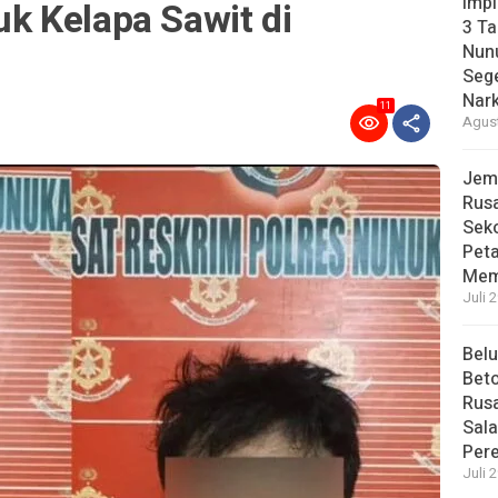
Imp
 Kelapa Sawit di
3 T
Nunu
Sege
Nark
11
Agust
Jem
Rusa
Sek
Pet
Mem
Juli 
Bel
Beto
Rusa
Sal
Per
Juli 