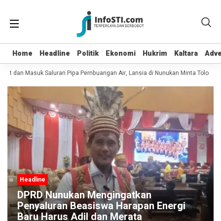
Home
Home
Headline
Headline
Politik
Politik
Ekonomi
Ekonomi
Hukrim
Hukrim
Kaltara
Kaltara
Adve
Adve
pot dan Masuk Saluran Pipa Pembuangan Air, Lansia di Nunukan Minta Tolong Pe
Headline
DPRD Nunukan Mengingatkan
Penyaluran Beasiswa Harapan Energi
Baru Harus Adil dan Merata