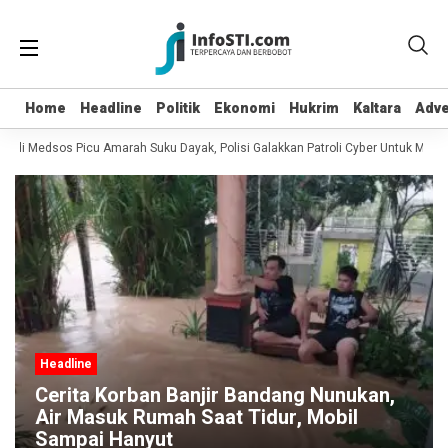
Home
Home
Headline
Headline
Politik
Politik
Ekonomi
Ekonomi
Hukrim
Hukrim
Kaltara
Kaltara
Adve
Adve
di Medsos Picu Amarah Suku Dayak, Polisi Galakkan Patroli Cyber Untuk Mencari
Headline
Cerita Korban Banjir Bandang Nunukan,
Air Masuk Rumah Saat Tidur, Mobil
Sampai Hanyut