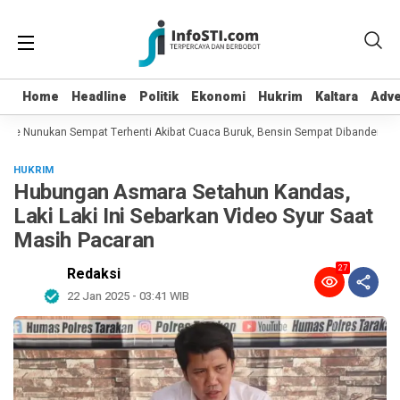
Home
Home
Headline
Headline
Politik
Politik
Ekonomi
Ekonomi
Hukrim
Hukrim
Kaltara
Kaltara
Adve
Adve
e Nunukan Sempat Terhenti Akibat Cuaca Buruk, Bensin Sempat Dibanderol Rp 4
HUKRIM
Hubungan Asmara Setahun Kandas,
Laki Laki Ini Sebarkan Video Syur Saat
Masih Pacaran
27
Redaksi
22 Jan 2025 - 03:41 WIB