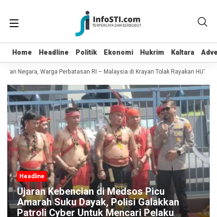
Home
Home
Headline
Headline
Politik
Politik
Ekonomi
Ekonomi
Hukrim
Hukrim
Kaltara
Kaltara
Adve
Adve
kan Negara, Warga Perbatasan RI – Malaysia di Krayan Tolak Rayakan HUT RI 81
Headline
Ujaran Kebencian di Medsos Picu
Amarah Suku Dayak, Polisi Galakkan
Patroli Cyber Untuk Mencari Pelaku