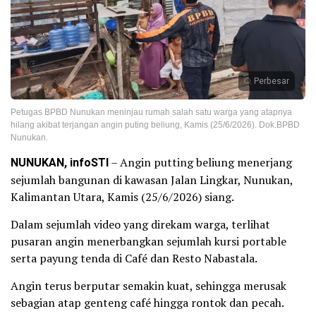
Perbesar
Petugas BPBD Nunukan meninjau rumah salah satu warga yang atapnya
hilang akibat terjangan angin puting beliung, Kamis (25/6/2026). Dok.BPBD
Nunukan.
NUNUKAN, infoSTI
– Angin putting beliung menerjang
sejumlah bangunan di kawasan Jalan Lingkar, Nunukan,
Kalimantan Utara, Kamis (25/6/2026) siang.
Dalam sejumlah video yang direkam warga, terlihat
pusaran angin menerbangkan sejumlah kursi portable
serta payung tenda di Café dan Resto Nabastala.
Angin terus berputar semakin kuat, sehingga merusak
sebagian atap genteng café hingga rontok dan pecah.