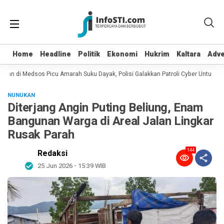
Home
Home
Headline
Headline
Politik
Politik
Ekonomi
Ekonomi
Hukrim
Hukrim
Kaltara
Kaltara
Adve
Adve
ian di Medsos Picu Amarah Suku Dayak, Polisi Galakkan Patroli Cyber Untuk Men
NUNUKAN
Diterjang Angin Puting Beliung, Enam
Bangunan Warga di Areal Jalan Lingkar
Rusak Parah
144
Redaksi
25 Jun 2026 - 15:39 WIB