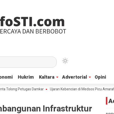
onomi
onomi
Hukrim
Hukrim
Kaltara
Kaltara
Advertorial
Advertorial
Opini
Opini
long Petugas Damkar
Ujaran Kebencian di Medsos Picu Amarah Suku Day
A
bangunan Infrastruktur