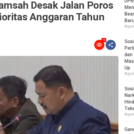
DPR
 Ramsah Desak Jalan Poros
Men
oritas Anggaran Tahun
Bea
Baru
Agust
Sosi
18
Per
dan 
Mas
Up
Agust
Sosi
Nark
Hind
Tek
Agust
Gan