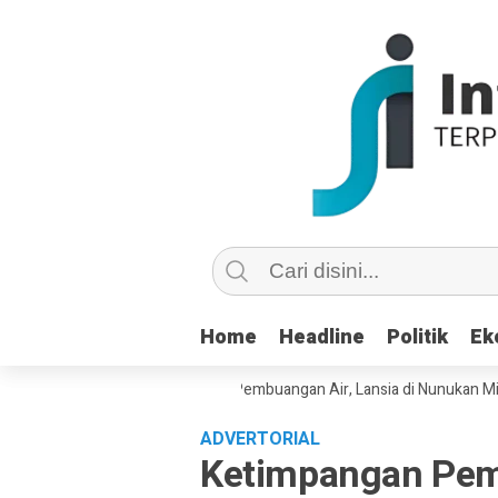
Home
Home
Headline
Headline
Politik
Politik
Ek
Ek
ot dan Masuk Saluran Pipa Pembuangan Air, Lansia di Nunukan Minta To
ADVERTORIAL
Ketimpangan Pem