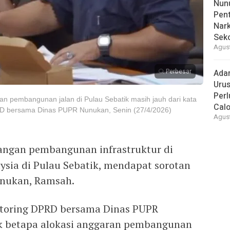
Nunu
Pent
Nark
Sek
Agust
Perbesar
Ada
Urus
Per
an pembangunan jalan di Pulau Sebatik masih jauh dari kata
Cal
DPRD bersama Dinas PUPR Nunukan, Senin (27/4/2026)
Agust
ngan pembangunan infrastruktur di
ysia di Pulau Sebatik, mendapat sorotan
unukan, Ramsah.
nitoring DPRD bersama Dinas PUPR
k betapa alokasi anggaran pembangunan