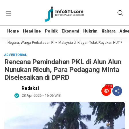
Home
Home
Headline
Headline
Politik
Politik
Ekonomi
Ekonomi
Hukrim
Hukrim
Kaltara
Kaltara
Adve
Adve
n Negara, Warga Perbatasan RI – Malaysia di Krayan Tolak Rayakan HUT RI 81
ADVERTORIAL
Rencana Pemindahan PKL di Alun Alun
Nunukan Ricuh, Para Pedagang Minta
Diselesaikan di DPRD
1.2 K
Redaksi
28 Apr 2026 - 16:06 WIB