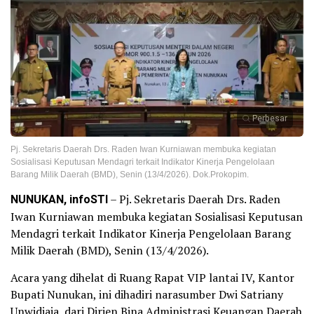
Perbesar
Pj. Sekretaris Daerah Drs. Raden Iwan Kurniawan membuka kegiatan
Sosialisasi Keputusan Mendagri terkait Indikator Kinerja Pengelolaan
Barang Milik Daerah (BMD), Senin (13/4/2026). Dok.Prokopim.
NUNUKAN, infoSTI
– Pj. Sekretaris Daerah Drs. Raden
Iwan Kurniawan membuka kegiatan Sosialisasi Keputusan
Mendagri terkait Indikator Kinerja Pengelolaan Barang
Milik Daerah (BMD), Senin (13/4/2026).
Acara yang dihelat di Ruang Rapat VIP lantai IV, Kantor
Bupati Nunukan, ini dihadiri narasumber Dwi Satriany
Unwidjaja, dari Dirjen Bina Administrasi Keuangan Daerah