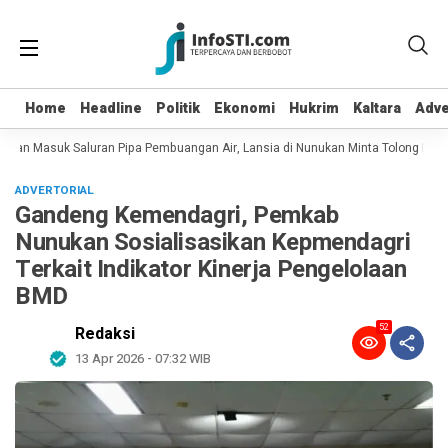
Home
Home
Headline
Headline
Politik
Politik
Ekonomi
Ekonomi
Hukrim
Hukrim
Kaltara
Kaltara
Adve
Adve
 dan Masuk Saluran Pipa Pembuangan Air, Lansia di Nunukan Minta Tolong Petu
ADVERTORIAL
Gandeng Kemendagri, Pemkab
Nunukan Sosialisasikan Kepmendagri
Terkait Indikator Kinerja Pengelolaan
BMD
52
Redaksi
13 Apr 2026 - 07:32 WIB