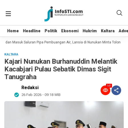
Home
Home
Headline
Headline
Politik
Politik
Ekonomi
Ekonomi
Hukrim
Hukrim
Kaltara
Kaltara
Adve
Adve
ot dan Masuk Saluran Pipa Pembuangan Air, Lansia di Nunukan Minta Tolong Pe
KALTARA
Kajari Nunukan Burhanuddin Melantik
Kacabjari Pulau Sebatik Dimas Sigit
Tanugraha
141
Redaksi
26 Feb 2026 - 09:18 WIB