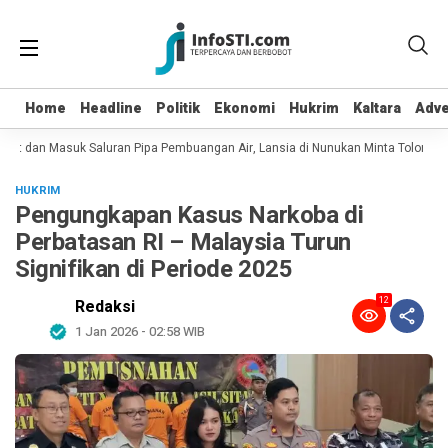
Home
Home
Headline
Headline
Politik
Politik
Ekonomi
Ekonomi
Hukrim
Hukrim
Kaltara
Kaltara
Adve
Adve
pot dan Masuk Saluran Pipa Pembuangan Air, Lansia di Nunukan Minta Tolong P
HUKRIM
Pengungkapan Kasus Narkoba di
Perbatasan RI – Malaysia Turun
Signifikan di Periode 2025
12
Redaksi
1 Jan 2026 - 02:58 WIB