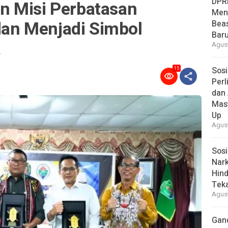
DPR
n Misi Perbatasan
Men
n Menjadi Simbol
Bea
Baru
a
Agust
Sosi
15
Per
dan 
Mas
Up
Agust
Sosi
Nark
Hind
Tek
Agust
Gan