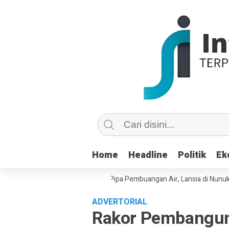
Home
Home
Headline
Headline
Politik
Politik
Ek
Ek
u Copot dan Masuk Saluran Pipa Pembuangan Air, Lansia di Nunukan Mint
ADVERTORIAL
Rakor Pembangun