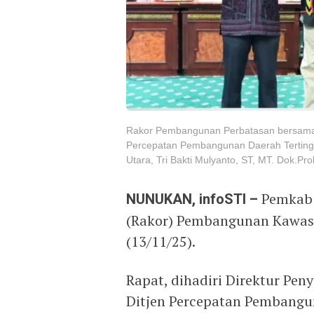
Rakor Pembangunan Perbatasan bersama 
Percepatan Pembangunan Daerah Tertingga
Utara, Tri Bakti Mulyanto, ST, MT. Dok.Pr
NUNUKAN, infoSTI –
Pemkab 
(Rakor) Pembangunan Kawas
(13/11/25).
Rapat, dihadiri Direktur Pe
Ditjen Percepatan Pembangun