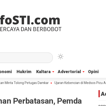
onomi
onomi
Hukrim
Hukrim
Kaltara
Kaltara
Advertorial
Advertorial
Opini
Opini
a Tolong Petugas Damkar
Ujaran Kebencian di Medsos Picu Amarah Suk
A
an Perbatasan, Pemda