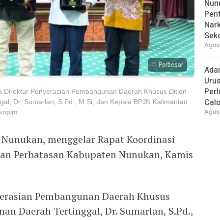
Nunu
Pent
Nark
Sek
Agust
Perbesar
Ada
Urus
Per
Direktur Penyerasian Pembangunan Daerah Khusus Ditjen
Cal
l, Dr. Sumarlan, S.Pd., M.Si, dan Kepala BPJN Kalimantan
Agust
okopim.
Nunukan, menggelar Rapat Koordinasi
an Perbatasan Kabupaten Nunukan, Kamis
nyerasian Pembangunan Daerah Khusus
an Daerah Tertinggal, Dr. Sumarlan, S.Pd.,