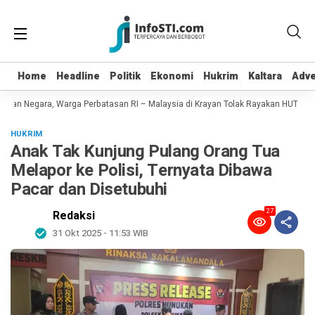
Home
Home
Headline
Headline
Politik
Politik
Ekonomi
Ekonomi
Hukrim
Hukrim
Kaltara
Kaltara
Adve
Adve
kan Negara, Warga Perbatasan RI – Malaysia di Krayan Tolak Rayakan HUT RI 81
HUKRIM
Anak Tak Kunjung Pulang Orang Tua
Melapor ke Polisi, Ternyata Dibawa
Pacar dan Disetubuhi
27
Redaksi
31 Okt 2025 - 11:53 WIB