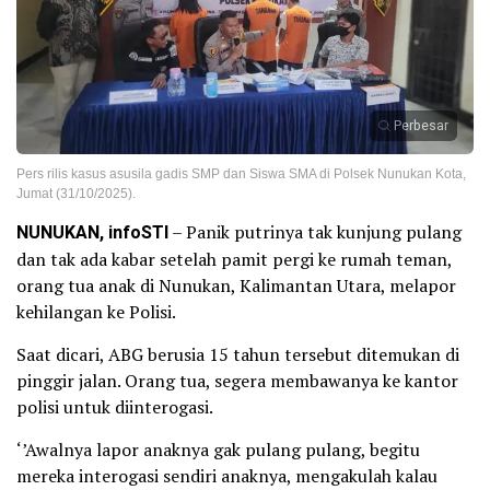
Perbesar
Pers rilis kasus asusila gadis SMP dan Siswa SMA di Polsek Nunukan Kota,
Jumat (31/10/2025).
NUNUKAN, infoSTI
– Panik putrinya tak kunjung pulang
dan tak ada kabar setelah pamit pergi ke rumah teman,
orang tua anak di Nunukan, Kalimantan Utara, melapor
kehilangan ke Polisi.
Saat dicari, ABG berusia 15 tahun tersebut ditemukan di
pinggir jalan. Orang tua, segera membawanya ke kantor
polisi untuk diinterogasi.
‘’Awalnya lapor anaknya gak pulang pulang, begitu
mereka interogasi sendiri anaknya, mengakulah kalau