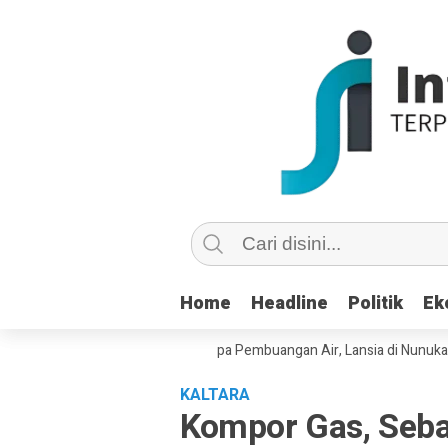
Home
Home
Headline
Headline
Politik
Politik
Ek
Ek
u Copot dan Masuk Saluran Pipa Pembuangan Air, Lansia di Nunukan Min
KALTARA
Kompor Gas, Seb