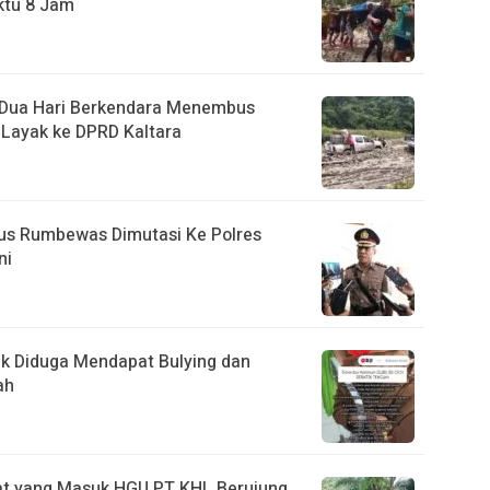
ktu 8 Jam
, Dua Hari Berkendara Menembus
Layak ke DPRD Kaltara
us Rumbewas Dimutasi Ke Polres
ni
tik Diduga Mendapat Bulying dan
ah
t yang Masuk HGU PT KHL Berujung