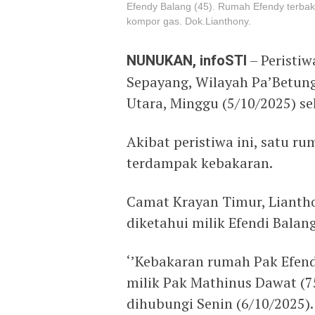
Efendy Balang (45). Rumah Efendy terbak
kompor gas. Dok.Lianthony.
NUNUKAN, infoSTI
– Peristiw
Sepayang, Wilayah Pa’Betun
Utara, Minggu (5/10/2025) sek
Akibat peristiwa ini, satu r
terdampak kebakaran.
Camat Krayan Timur, Lianth
diketahui milik Efendi Balang
‘’Kebakaran rumah Pak Efend
milik Pak Mathinus Dawat (75
dihubungi Senin (6/10/2025).