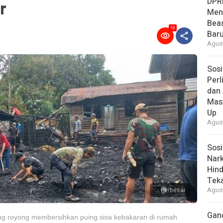
DPR
r
Men
Bea
10
Baru
Agust
Sosi
Per
dan 
Mas
Up
Agust
Sosi
Nark
Hind
Tek
Perbesar
Agust
Gan
ng royong membersihkan puing sisa kebakaran di rumah