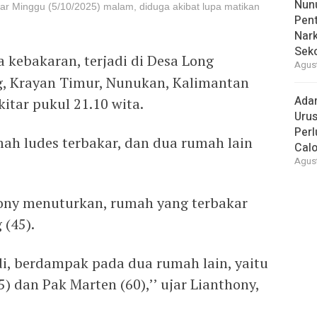
Nunu
ar Minggu (5/10/2025) malam, diduga akibat lupa matikan
Pent
Nark
Sek
a kebakaran, terjadi di Desa Long
Agust
g, Krayan Timur, Nunukan, Kalimantan
Ada
itar pukul 21.10 wita.
Urus
Per
umah ludes terbakar, dan dua rumah lain
Cal
Agust
ony menuturkan, rumah yang terbakar
 (45).
i, berdampak pada dua rumah lain, yaitu
) dan Pak Marten (60),’’ ujar Lianthony,