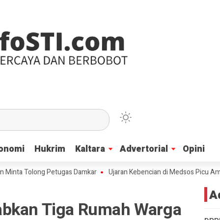
onomi
onomi
Hukrim
Hukrim
Kaltara
Kaltara
Advertorial
Advertorial
Opini
Opini
ta Tolong Petugas Damkar
Ujaran Kebencian di Medsos Picu Amarah Su
A
abkan Tiga Rumah Warga