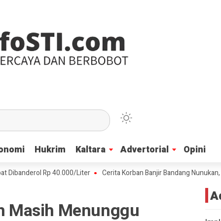
onomi
onomi
Hukrim
Hukrim
Kaltara
Kaltara
Advertorial
Advertorial
Opini
Opini
rol Rp 40.000/Liter
Cerita Korban Banjir Bandang Nunukan, Air Mas
A
 Masih Menunggu