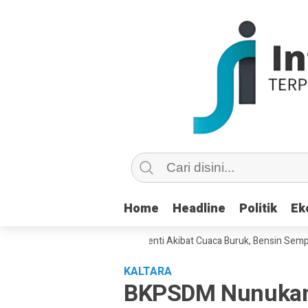
Home
Home
Headline
Headline
Politik
Politik
Ek
Ek
e Nunukan Sempat Terhenti Akibat Cuaca Buruk, Bensin Sempat Dibande
KALTARA
BKPSDM Nunukan