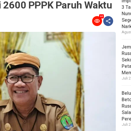
Imp
i 2600 PPPK Paruh Waktu
3 T
Nunu
44
Sege
Nark
Agust
Jem
Rusa
Sek
Pet
Mem
Juli 
Bel
Beto
Rusa
Sal
Per
Juli 