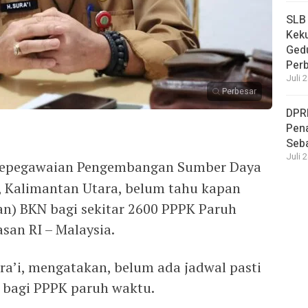
SLB
Keku
Ged
Per
Juli 
Perbesar
DPR
Pena
Seba
Juli 
Kepegawaian Pengembangan Sumber Daya
Kalimantan Utara, belum tahu kapan
an) BKN bagi sekitar 2600 PPPK Paruh
san RI – Malaysia.
a’i, mengatakan, belum ada jadwal pasti
bagi PPPK paruh waktu.