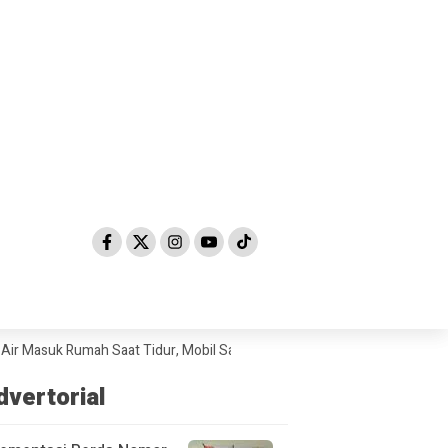
uk Rumah Saat Tidur, Mobil Sampai Hanyut
Hendak Diselundupkan ke Ma
dvertorial