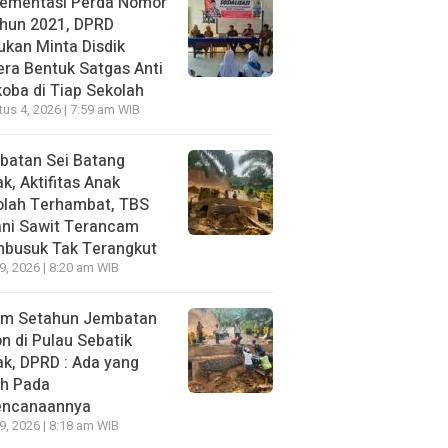
lementasi Perda Nomor
ahun 2021, DPRD
kan Minta Disdik
ra Bentuk Satgas Anti
oba di Tiap Sekolah
us 4, 2026 | 7:59 am WIB
batan Sei Batang
k, Aktifitas Anak
olah Terhambat, TBS
ani Sawit Terancam
busuk Tak Terangkut
29, 2026 | 8:20 am WIB
um Setahun Jembatan
n di Pulau Sebatik
k, DPRD : Ada yang
ah Pada
encanaannya
29, 2026 | 8:18 am WIB