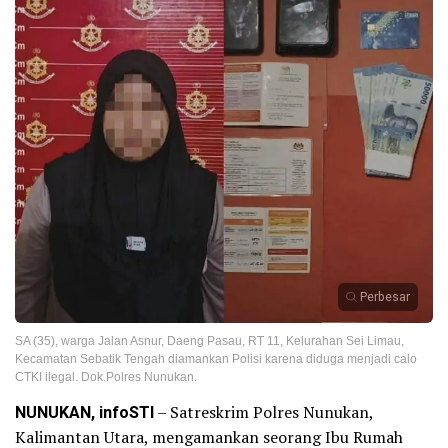
Perbesar
SA (35), warga Jalan Asnur, Daeng Pasau, RT 11, Kelurahan Sei Limau,
Kecamatan Sebatik Tengah diamankan Polisi karena diduga menjadi calo
CTKI ilegal. Dok.Polres Nunukan.
NUNUKAN, infoSTI
– Satreskrim Polres Nunukan,
Kalimantan Utara, mengamankan seorang Ibu Rumah