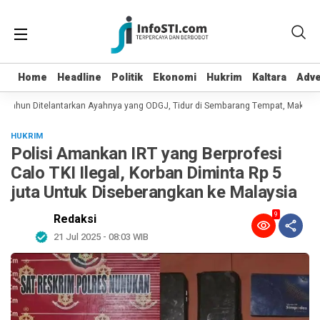
Home
Home
Headline
Headline
Politik
Politik
Ekonomi
Ekonomi
Hukrim
Hukrim
Kaltara
Kaltara
Adve
Adve
 Tahun Ditelantarkan Ayahnya yang ODGJ, Tidur di Sembarang Tempat, Makan D
HUKRIM
Polisi Amankan IRT yang Berprofesi
Calo TKI Ilegal, Korban Diminta Rp 5
juta Untuk Diseberangkan ke Malaysia
9
Redaksi
21 Jul 2025 - 08:03 WIB