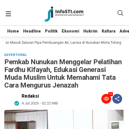
Home
Home
Headline
Headline
Politik
Politik
Ekonomi
Ekonomi
Hukrim
Hukrim
Kaltara
Kaltara
Adve
Adve
t dan Masuk Saluran Pipa Pembuangan Air, Lansia di Nunukan Minta Tolong Petu
ADVERTORIAL
Pemkab Nunukan Menggelar Pelatihan
Fardhu Kifayah, Edukasi Generasi
Muda Muslim Untuk Memahami Tata
Cara Mengurus Jenazah
13
Redaksi
4 Jul 2025 - 02:22 WIB