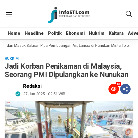
Home
Home
Headline
Headline
Politik
Politik
Ekonomi
Ekonomi
Hukrim
Hukrim
Kaltara
Kaltara
Adve
Adve
ot dan Masuk Saluran Pipa Pembuangan Air, Lansia di Nunukan Minta Tolong Pe
HUKRIM
Jadi Korban Penikaman di Malaysia,
Seorang PMI Dipulangkan ke Nunukan
13
Redaksi
27 Jun 2025 - 02:51 WIB