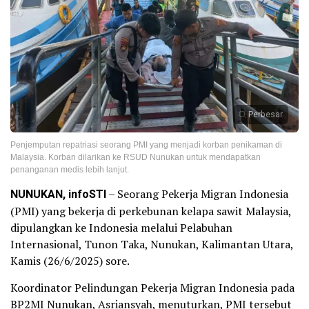
Perbesar
Penjemputan repatriasi seorang PMI yang menjadi korban penikaman di
Malaysia. Korban dilarikan ke RSUD Nunukan untuk mendapatkan
penanganan medis lebih lanjut.
NUNUKAN, infoSTI
– Seorang Pekerja Migran Indonesia
(PMI) yang bekerja di perkebunan kelapa sawit Malaysia,
dipulangkan ke Indonesia melalui Pelabuhan
Internasional, Tunon Taka, Nunukan, Kalimantan Utara,
Kamis (26/6/2025) sore.
Koordinator Pelindungan Pekerja Migran Indonesia pada
BP2MI Nunukan, Asriansyah, menuturkan, PMI tersebut