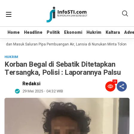
Home
Home
Headline
Headline
Politik
Politik
Ekonomi
Ekonomi
Hukrim
Hukrim
Kaltara
Kaltara
Adve
Adve
ot dan Masuk Saluran Pipa Pembuangan Air, Lansia di Nunukan Minta Tolong Pet
HUKRIM
Korban Begal di Sebatik Ditetapkan
Tersangka, Polisi : Laporannya Palsu
39
Redaksi
29 Mei 2025 - 04:32 WIB