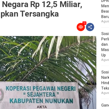
DPR
Negara Rp 12,5 Miliar,
Men
tapkan Tersangka
Bea
Baru
Agust
10
Sosi
Per
dan 
Mas
Up
Agust
Sosi
Nark
Hind
Tek
Agust
Gan