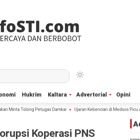
onomi
onomi
Hukrim
Hukrim
Kaltara
Kaltara
Advertorial
Advertorial
Opini
Opini
ta Tolong Petugas Damkar
Ujaran Kebencian di Medsos Picu Amarah Su
A
orupsi Koperasi PNS