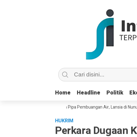
Home
Home
Headline
Headline
Politik
Politik
Ek
Ek
u Copot dan Masuk Saluran Pipa Pembuangan Air, Lansia di Nunukan Min
HUKRIM
Perkara Dugaan K