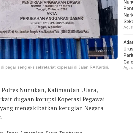
Nunu
Pent
Nark
Sek
Agust
Ada
Urus
Perbesar
Per
Cal
i pagar seng eks sekretariat koperasi di Jalan RA Kartini,
Agust
k Polres Nunukan, Kalimantan Utara,
rkait dugaan korupsi Koperasi Pegawai
a’ yang mengakibatkan kerugian Negara
.