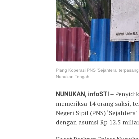
Plang Koperasi PNS 'Sejahtera' terpasang d
Nunukan Tengah.
NUNUKAN, infoSTI
– Penyidi
memeriksa 14 orang saksi, te
Negeri Sipil (PNS) ‘Sejahter
dengan asumsi Rp 12.5 miliar