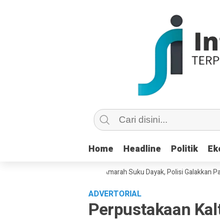
Home
Home
Headline
Headline
Politik
Politik
Ek
Ek
Kebencian di Medsos Picu Amarah Suku Dayak, Polisi Galakkan Patroli Cy
ADVERTORIAL
Perpustakaan Kal