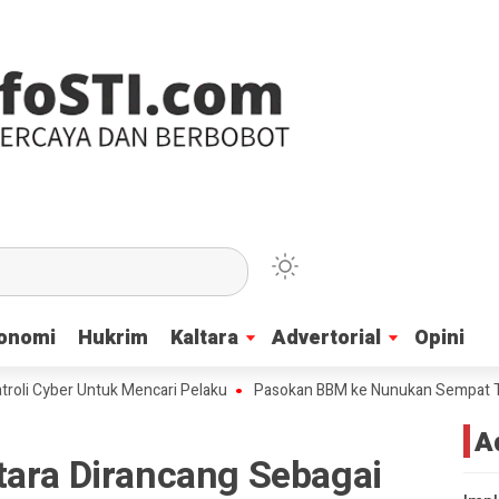
onomi
onomi
Hukrim
Hukrim
Kaltara
Kaltara
Advertorial
Advertorial
Opini
Opini
ber Untuk Mencari Pelaku
Pasokan BBM ke Nunukan Sempat Terhenti A
A
tara Dirancang Sebagai