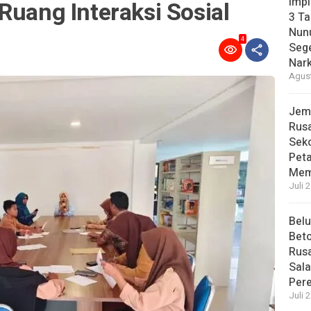
Imp
Ruang Interaksi Sosial
3 T
Nunu
4
Sege
Nark
Agust
Jem
Rusa
Sek
Pet
Mem
Juli 
Bel
Beto
Rusa
Sal
Per
Juli 