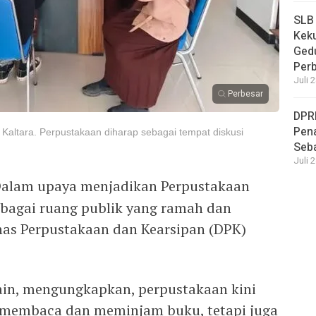
SLB
Keku
Ged
Per
Juli 
Perbesar
DPR
Pena
n Kaltara. Perpustakaan diharap sebagai tempat diskusi
Seba
Juli 
alam upaya menjadikan Perpustakaan
ebagai ruang publik yang ramah dan
nas Perpustakaan dan Kearsipan (DPK)
ain, mengungkapkan, perpustakaan kini
 membaca dan meminjam buku, tetapi juga