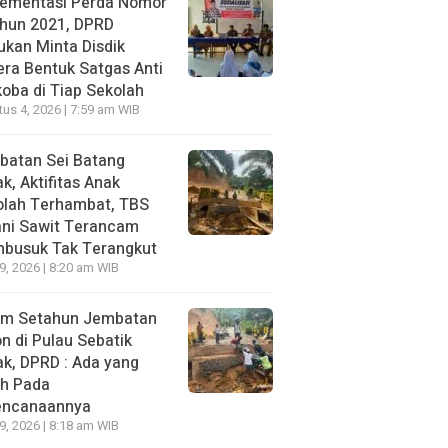
lementasi Perda Nomor
ahun 2021, DPRD
kan Minta Disdik
ra Bentuk Satgas Anti
oba di Tiap Sekolah
us 4, 2026 | 7:59 am WIB
batan Sei Batang
k, Aktifitas Anak
olah Terhambat, TBS
ani Sawit Terancam
busuk Tak Terangkut
29, 2026 | 8:20 am WIB
um Setahun Jembatan
n di Pulau Sebatik
k, DPRD : Ada yang
ah Pada
encanaannya
29, 2026 | 8:18 am WIB