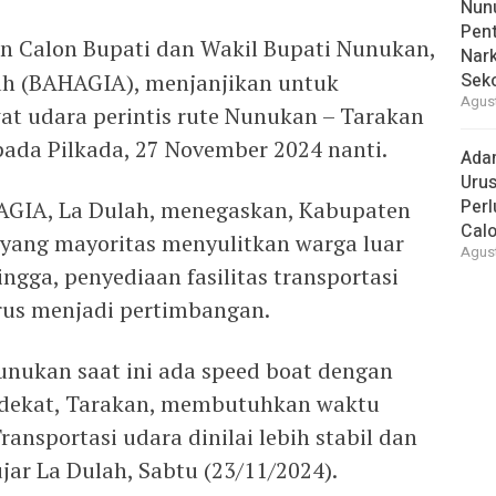
Nunu
Pent
n Calon Bupati dan Wakil Bupati Nunukan,
Nark
iah (BAHAGIA), menjanjikan untuk
Sek
Agust
t udara perintis rute Nunukan – Tarakan
 pada Pilkada, 27 November 2024 nanti.
Ada
Urus
Per
GIA, La Dulah, menegaskan, Kabupaten
Cal
 yang mayoritas menyulitkan warga luar
Agust
ngga, penyediaan fasilitas transportasi
rus menjadi pertimbangan.
unukan saat ini ada speed boat dengan
erdekat, Tarakan, membutuhkan waktu
ransportasi udara dinilai lebih stabil dan
 ujar La Dulah, Sabtu (23/11/2024).