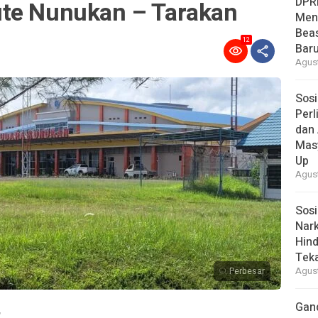
DPR
te Nunukan – Tarakan
Men
Bea
12
Baru
Agust
Sosi
Per
dan 
Mas
Up
Agust
Sosi
Nark
Hind
Tek
Perbesar
Agust
Gan
,