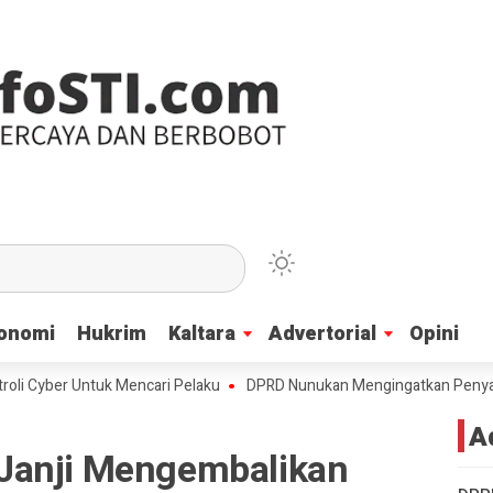
onomi
onomi
Hukrim
Hukrim
Kaltara
Kaltara
Advertorial
Advertorial
Opini
Opini
ber Untuk Mencari Pelaku
DPRD Nunukan Mengingatkan Penyaluran Bea
A
Janji Mengembalikan