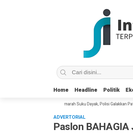
Home
Home
Headline
Headline
Politik
Politik
Ek
Ek
ebencian di Medsos Picu Amarah Suku Dayak, Polisi Galakkan Patroli Cy
ADVERTORIAL
Paslon BAHAGIA 