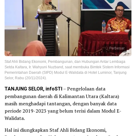
Perbesar
Staf Ahli Bidang Ekonomi, Pembangunan, dan Hubungan Antar Lembaga
Setda Kaltara, Ir. Wahyuni Nuzband, saat membuka Bimtek Sistem Informasi
Pemerintahan Daerah (SIPD) Modul E-Walidata di Hotel Luminor, Tanjung
Selor, Rabu (20/11/2024).
TANJUNG SELOR, infoSTI
– Pengelolaan data
pembangunan daerah di Kalimantan Utara (Kaltara)
masih menghadapi tantangan, dengan banyak data
periode 2019-2023 yang belum terisi dalam Modul E-
Walidata.
Hal ini diungkapkan Staf Ahli Bidang Ekonomi,