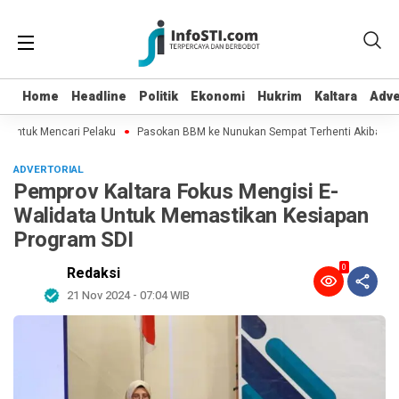
Home
Home
Headline
Headline
Politik
Politik
Ekonomi
Ekonomi
Hukrim
Hukrim
Kaltara
Kaltara
Adve
Adve
 Untuk Mencari Pelaku
Pasokan BBM ke Nunukan Sempat Terhenti Akibat Cuac
ADVERTORIAL
Pemprov Kaltara Fokus Mengisi E-
Walidata Untuk Memastikan Kesiapan
Program SDI
0
Redaksi
21 Nov 2024 - 07:04 WIB