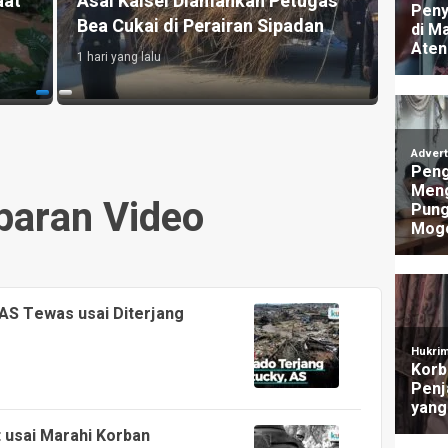
Nunukan, Undangan Terbuka di
Nunu
Medsos Menghasilkan Islah
Tidur
2 hari yang lalu
17 jam y
aran Video
 AS Tewas usai Diterjang
t usai Marahi Korban