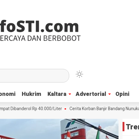
onomi
onomi
Hukrim
Hukrim
Kaltara
Kaltara
Advertorial
Advertorial
Opini
Opini
banderol Rp 40.000/Liter
Cerita Korban Banjir Bandang Nunukan, Air
Tre