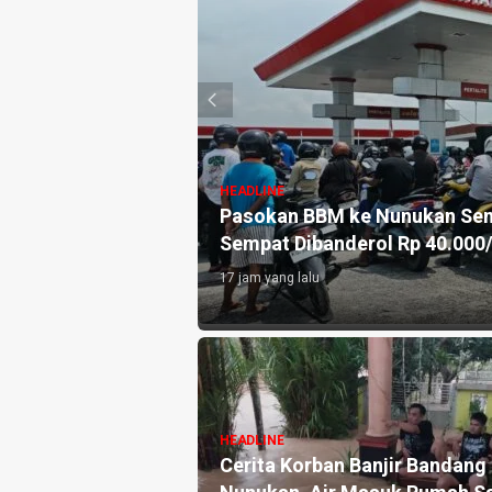
HEADLINE
ca Buruk, Bensin
Implementasi Perda Nomor 3 
Segera Bentuk Satgas Anti Na
2 hari yang lalu
HEADLINE
Hujan Semalam di Nunukan
ndupkan ke
Rendam 345 Unit Rumah dan
n Seberat 99,5 Ton
Merusak 60 Hektar Sawah Wa