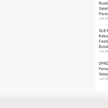
Rusa
Sala
Pere
Juli 2
SLB 
Keku
Fasi
Butu
Juli 2
DPRD
Pena
Sebat
Juli 2