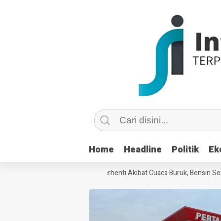
Home
Home
Headline
Headline
Politik
Politik
Ek
Ek
BBM ke Nunukan Sempat Terhenti Akibat Cuaca Buruk, Bensin Sempat Di