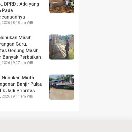
k, DPRD : Ada yang
h Pada
ncanaannya
9, 2026 | 8:18 am WIB
Nunukan Masih
rangan Guru,
litas Gedung Masih
h Banyak Perbaikan
8, 2026 | 9:27 am WIB
 Nunukan Minta
nganan Banjir Pulau
ik Jadi Prioritas
8, 2026 | 9:11 am WIB