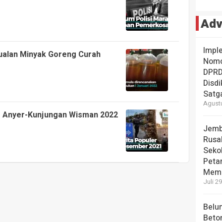
Adv
Impl
alan Minyak Goreng Curah
Nomo
DPRD
Disd
Satga
Agustu
ke Anyer-Kunjungan Wisman 2022
Jemb
Rusak
Seko
Peta
Memb
Juli 2
Belu
Beton