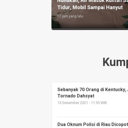
iamankan Petugas
BPBD Sarankan Status Siaga
erairan Sipadan
Darurat Bencana
2 hari yang lalu
Kump
Sebanyak 70 Orang di Kentucky,
Tornado Dahsyat
13 Desember 2021 - 11:55 WIB
Dua Oknum Polisi di Riau Dicopo