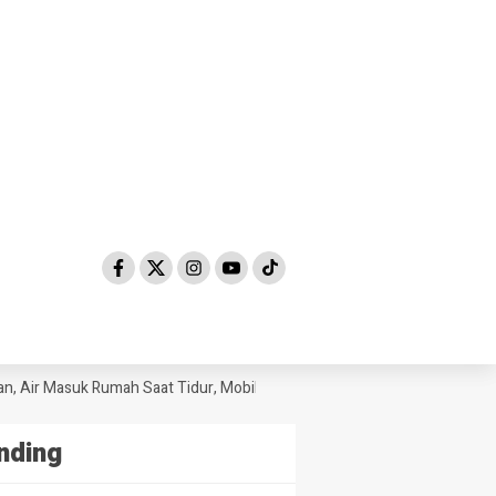
 Masuk Rumah Saat Tidur, Mobil Sampai Hanyut
Hendak Diselundupkan 
nding