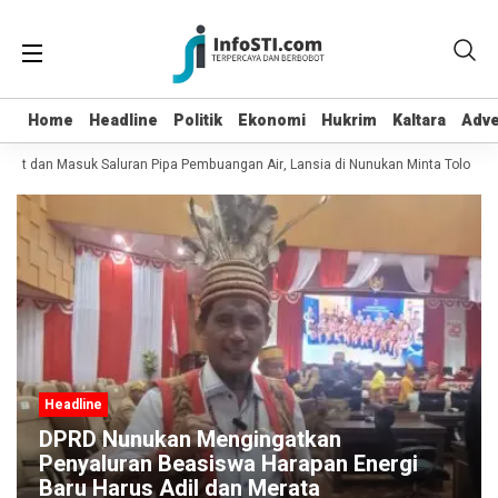
Home
Home
Headline
Headline
Politik
Politik
Ekonomi
Ekonomi
Hukrim
Hukrim
Kaltara
Kaltara
Adve
Adve
pot dan Masuk Saluran Pipa Pembuangan Air, Lansia di Nunukan Minta Tolong P
Headline
DPRD Nunukan Mengingatkan
Penyaluran Beasiswa Harapan Energi
Baru Harus Adil dan Merata