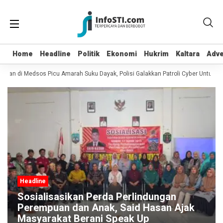
Home
Home
Headline
Headline
Politik
Politik
Ekonomi
Ekonomi
Hukrim
Hukrim
Kaltara
Kaltara
Adve
Adve
ian di Medsos Picu Amarah Suku Dayak, Polisi Galakkan Patroli Cyber Untuk Men
Headline
Sosialisasikan Perda Perlindungan
Perempuan dan Anak, Said Hasan Ajak
Masyarakat Berani Speak Up