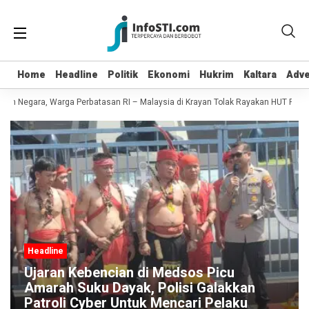
Home
Home
Headline
Headline
Politik
Politik
Ekonomi
Ekonomi
Hukrim
Hukrim
Kaltara
Kaltara
Adve
Adve
n Negara, Warga Perbatasan RI – Malaysia di Krayan Tolak Rayakan HUT RI 81
Headline
Ujaran Kebencian di Medsos Picu
Amarah Suku Dayak, Polisi Galakkan
Patroli Cyber Untuk Mencari Pelaku