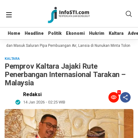
Home
Home
Headline
Headline
Politik
Politik
Ekonomi
Ekonomi
Hukrim
Hukrim
Kaltara
Kaltara
Adve
Adve
ot dan Masuk Saluran Pipa Pembuangan Air, Lansia di Nunukan Minta Tolong Pe
KALTARA
Pemprov Kaltara Jajaki Rute
Penerbangan Internasional Tarakan –
Malaysia
9
Redaksi
14 Jan 2026 - 02:25 WIB