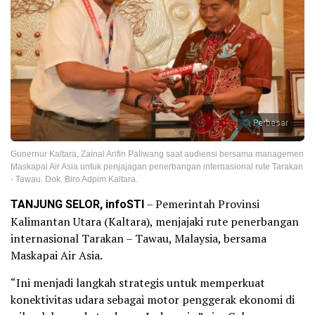
Perbesar
Gunernur Kaltara, Zainal Arifin Paliwang saat audiensi bersama managemen
Maskapai Air Asia untuk penjajagan penerbangan internasional rute Tarakan
- Tawau. Dok. Biro Adpim Kaltara.
TANJUNG SELOR, infoSTI
– Pemerintah Provinsi
Kalimantan Utara (Kaltara), menjajaki rute penerbangan
internasional Tarakan – Tawau, Malaysia, bersama
Maskapai Air Asia.
“Ini menjadi langkah strategis untuk memperkuat
konektivitas udara sebagai motor penggerak ekonomi di