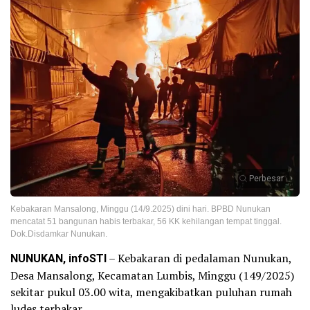
Perbesar
Kebakaran Mansalong, Minggu (14/9.2025) dini hari. BPBD Nunukan
mencatat 51 bangunan habis terbakar, 56 KK kehilangan tempat tinggal.
Dok.Disdamkar Nunukan.
NUNUKAN, infoSTI
– Kebakaran di pedalaman Nunukan,
Desa Mansalong, Kecamatan Lumbis, Minggu (149/2025)
sekitar pukul 03.00 wita, mengakibatkan puluhan rumah
ludes terbakar.