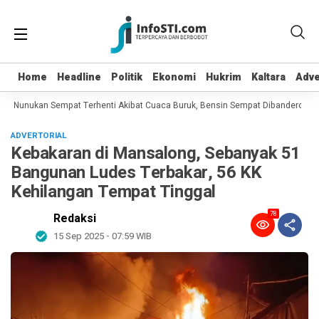
Home
Home
Headline
Headline
Politik
Politik
Ekonomi
Ekonomi
Hukrim
Hukrim
Kaltara
Kaltara
Adve
Adve
Nunukan Sempat Terhenti Akibat Cuaca Buruk, Bensin Sempat Dibanderol Rp 40
ADVERTORIAL
Kebakaran di Mansalong, Sebanyak 51
Bangunan Ludes Terbakar, 56 KK
Kehilangan Tempat Tinggal
78
Redaksi
15 Sep 2025 - 07:59 WIB