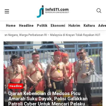
Home
Home
Headline
Headline
Politik
Politik
Ekonomi
Ekonomi
Hukrim
Hukrim
Kaltara
Kaltara
Adve
Adve
kan Negara, Warga Perbatasan RI – Malaysia di Krayan Tolak Rayakan HUT RI 81
Headline
Ujaran Kebencian di Medsos Picu
Amarah Suku Dayak, Polisi Galakkan
Patroli Cyber Untuk Mencari Pelaku