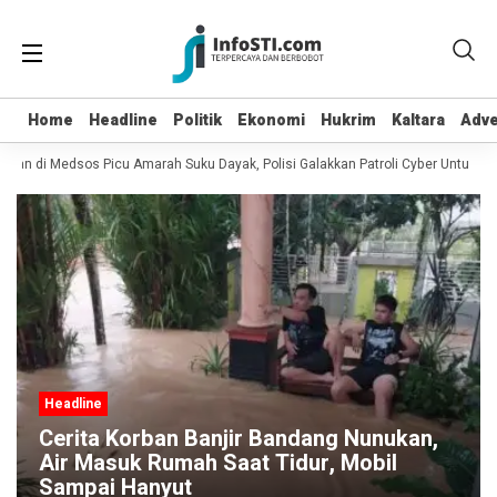
Home
Home
Headline
Headline
Politik
Politik
Ekonomi
Ekonomi
Hukrim
Hukrim
Kaltara
Kaltara
Adve
Adve
ian di Medsos Picu Amarah Suku Dayak, Polisi Galakkan Patroli Cyber Untuk Men
Headline
Cerita Korban Banjir Bandang Nunukan,
Air Masuk Rumah Saat Tidur, Mobil
Sampai Hanyut