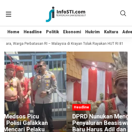
Home
Home
Headline
Headline
Politik
Politik
Ekonomi
Ekonomi
Hukrim
Hukrim
Kaltara
Kaltara
Adve
Adve
ara, Warga Perbatasan RI – Malaysia di Krayan Tolak Rayakan HUT RI 81
Gig
Headline
DPRD Nunukan Mengingatkan
Penyaluran Beasiswa Harapan Energi
Baru Harus Adil dan Merata