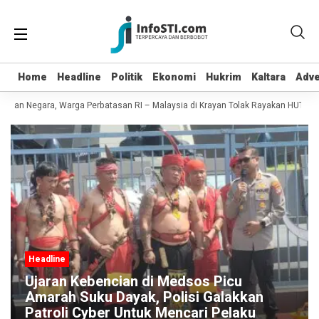
Home
Home
Headline
Headline
Politik
Politik
Ekonomi
Ekonomi
Hukrim
Hukrim
Kaltara
Kaltara
Adve
Adve
kan Negara, Warga Perbatasan RI – Malaysia di Krayan Tolak Rayakan HUT RI 81
Headline
Ujaran Kebencian di Medsos Picu
Amarah Suku Dayak, Polisi Galakkan
Patroli Cyber Untuk Mencari Pelaku