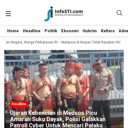
Home
Home
Headline
Headline
Politik
Politik
Ekonomi
Ekonomi
Hukrim
Hukrim
Kaltara
Kaltara
Adve
Adve
kan Negara, Warga Perbatasan RI – Malaysia di Krayan Tolak Rayakan HUT RI 81
Headline
Ujaran Kebencian di Medsos Picu
Amarah Suku Dayak, Polisi Galakkan
Patroli Cyber Untuk Mencari Pelaku