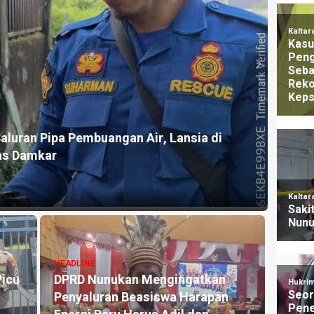
HEAD
ndungan Perempuan dan Anak, Said Hasan
Gigi
ak Up
Nun
21 jam
HEADLINE
HEAD
Pasokan BBM ke Nunukan
Uja
ri
Sempat Terhenti Akibat Cuaca
Amar