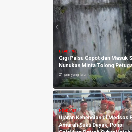
HEADLINE
 Air, Lansia di
Sosialisasikan Perda Perli
Ajak Masyarakat Berani Spe
2 hari yang lalu
HEADLINE
n Mengingatkan
Sosialisasikan Perda Anti
easiswa Harapan
Narkoba, Tri Wahyuni : Hinda