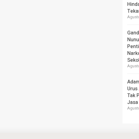
Hind
Teka
Agustu
Gand
Nunu
Pent
Nark
Seko
Agustu
Adam
Urus
Tak 
Jasa
Agustu