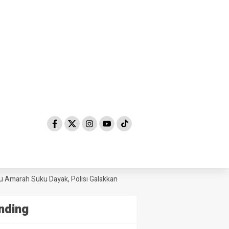
h Suku Dayak, Polisi Galakkan Patroli Cyber Untuk Mencari Pelaku
DP
nding