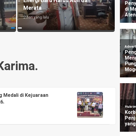
n
Buruk, Bensin Sempat Dibanderol
Gala
Rp 40.000/Liter
Men
3 hari yang lalu
2 hari
Karima.
 Medali di Kejuaraan
6.