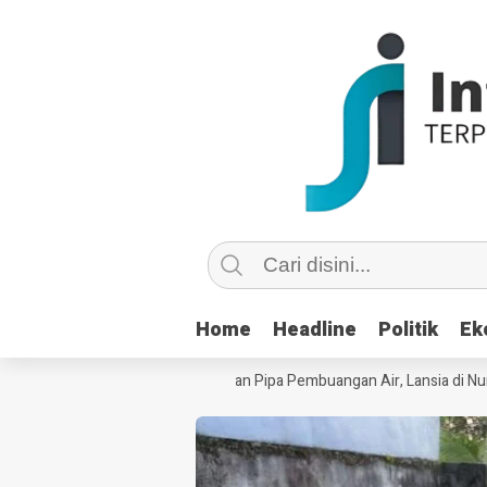
Home
Home
Headline
Headline
Politik
Politik
Ek
Ek
Palsu Copot dan Masuk Saluran Pipa Pembuangan Air, Lansia di Nunukan