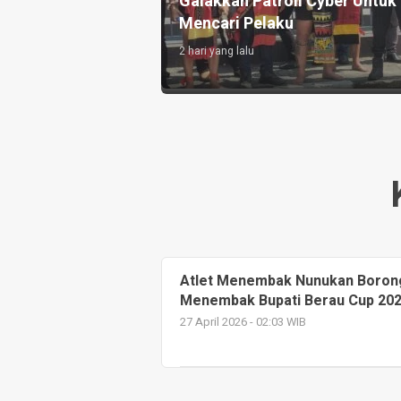
arus Adil dan
Godaan dan Tekanan Tema
Sebaya
2 hari yang lalu
Atlet Menembak Nunukan Borong
Menembak Bupati Berau Cup 202
27 April 2026 - 02:03 WIB