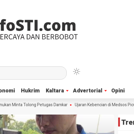
onomi
onomi
Hukrim
Hukrim
Kaltara
Kaltara
Advertorial
Advertorial
Opini
Opini
 Minta Tolong Petugas Damkar
Ujaran Kebencian di Medsos Picu Amara
Tre