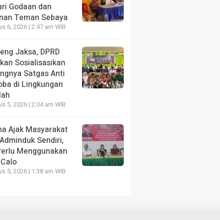
ari Godaan dan
nan Teman Sebaya
s 6, 2026 | 2:47 am WIB
eng Jaksa, DPRD
kan Sosialisasikan
ingnya Satgas Anti
oba di Lingkungan
lah
s 5, 2026 | 2:04 am WIB
a Ajak Masyarakat
 Adminduk Sendiri,
Perlu Menggunakan
 Calo
s 5, 2026 | 1:38 am WIB