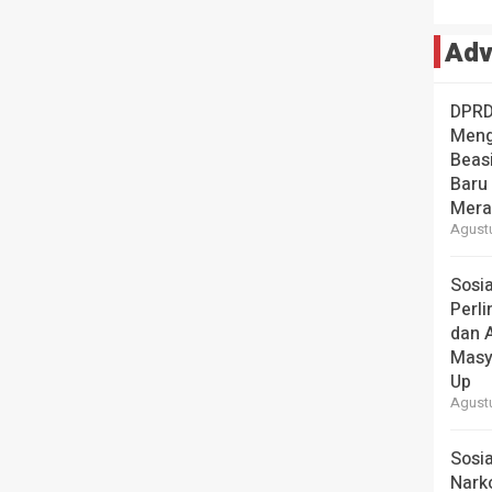
Adv
DPRD
Meng
Beas
Baru 
Mera
Agustu
Sosia
Perl
dan 
Masy
Up
Agustu
Sosia
Narko