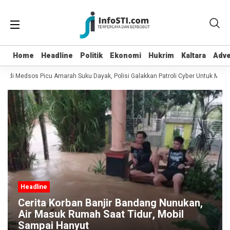
Home
Home
Headline
Headline
Politik
Politik
Ekonomi
Ekonomi
Hukrim
Hukrim
Kaltara
Kaltara
Adve
Adve
 di Medsos Picu Amarah Suku Dayak, Polisi Galakkan Patroli Cyber Untuk Mencar
Headline
Cerita Korban Banjir Bandang Nunukan,
Air Masuk Rumah Saat Tidur, Mobil
Sampai Hanyut