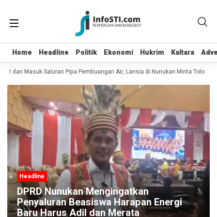
Home
Home
Headline
Headline
Politik
Politik
Ekonomi
Ekonomi
Hukrim
Hukrim
Kaltara
Kaltara
Adve
Adve
pot dan Masuk Saluran Pipa Pembuangan Air, Lansia di Nunukan Minta Tolong Pe
Headline
DPRD Nunukan Mengingatkan
Penyaluran Beasiswa Harapan Energi
Baru Harus Adil dan Merata